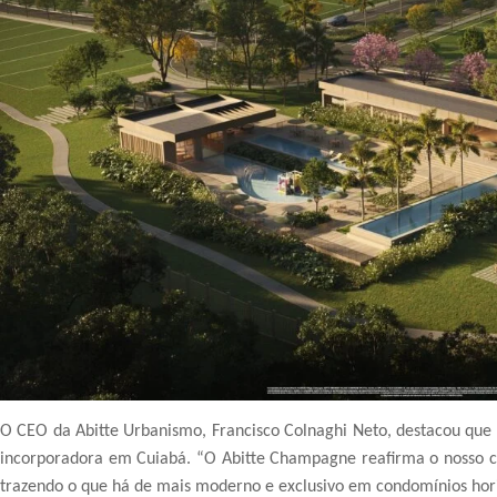
O CEO da Abitte Urbanismo, Francisco Colnaghi Neto, destacou que
incorporadora em Cuiabá. “O Abitte Champagne reafirma o nosso 
trazendo o que há de mais moderno e exclusivo em condomínios hori