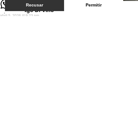
Recusar
Permitir
Spa do Lago Di Vino
abril 5, 2026
9:23 pm
Em uma rotina cada vez mais acelerada, o verdadeiro luxo passa a
ser aquilo que devolve presença, silêncio e equilíbrio. No Lago Di
Vino, o
Leia Mais »