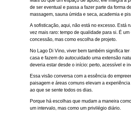
Mais do que um espaço de apoio, ele integra a 
de ser eventual e passa a fazer parte da forma 
massagem, sauna úmida e seca, academia e pisc
A sofisticação, aqui, não está no excesso. Está
vez mais raro: tempo de qualidade para si. É u
concessão, mas como escolha de projeto.
No Lago Di Vino, viver bem também significa te
casa e fazem do autocuidado uma extensão natur
deveria estar desde o início: perto, acessível e i
Essa visão conversa com a essência do empreend
paisagem e áreas comuns elevam a experiência d
ao que se sente todos os dias.
Porque há escolhas que mudam a maneira como s
um intervalo, mas como um privilégio diário.