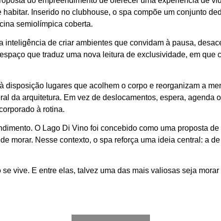
proposta do empreendimento de oferecer uma experiência de vi
de habitar. Inserido no clubhouse, o spa compõe um conjunto de
ina semiolímpica coberta.
 na inteligência de criar ambientes que convidam à pausa, desa
m espaço que traduz uma nova leitura de exclusividade, em que
r à disposição lugares que acolhem o corpo e reorganizam a me
al da arquitetura. Em vez de deslocamentos, espera, agenda o
ncorporado à rotina.
imento. O Lago Di Vino foi concebido como uma proposta de lu
e morar. Nesse contexto, o spa reforça uma ideia central: a d
e vive. E entre elas, talvez uma das mais valiosas seja mora