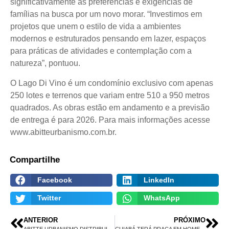
significativamente as preferências e exigências de
famílias na busca por um novo morar. “Investimos em
projetos que unem o estilo de vida a ambientes
modernos e estruturados pensando em lazer, espaços
para práticas de atividades e contemplação com a
natureza”, pontuou.
O Lago Di Vino é um condomínio exclusivo com apenas
250 lotes e terrenos que variam entre 510 a 950 metros
quadrados. As obras estão em andamento e a previsão
de entrega é para 2026. Para mais informações acesse
www.abitteurbanismo.com.br
.
Compartilhe
Facebook
LinkedIn
Twitter
WhatsApp
ANTERIOR
PRÓXIMO
ABITTE URBANISMO DISTRIBUI 3 MIL PANETONES NO DISTRITO DO SUCURI
CUIABÁ TERÁ PRAÇA EM HOMENAGEM A DANTE DE OLIVEIRA